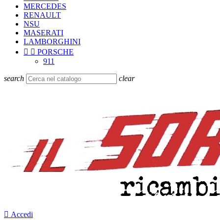
MERCEDES
RENAULT
NSU
MASERATI
LAMBORGHINI


PORSCHE
911
search
clear

Accedi