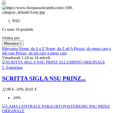
NSU
Ci sono 34 prodotti.
Ordina per:
Rilevanza

Rilevanza
Nome, da A a Z
Nome, da Z ad A
Prezzo, da meno caro a
più caro
Prezzo, da più caro a meno caro
Visualizzati 1-24 su 34 articoli

Anteprima
SCRITTA SIGLA NSU PRINZ...
22,90 €
-10%
20,61 €
-10%