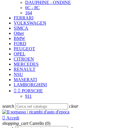
DAUPHINE - ONDINE
6C - 8C
164
FERRARI
VOLKSWAGEN
SIMCA
Other
BMW
FORD
PEUGEOT
OPEL
CITROEN
MERCEDES
RENAULT
NSU
MASERATI
LAMBORGHINI


PORSCHE
911
search
clear

Accedi
shopping_cart
Carrello
(0)