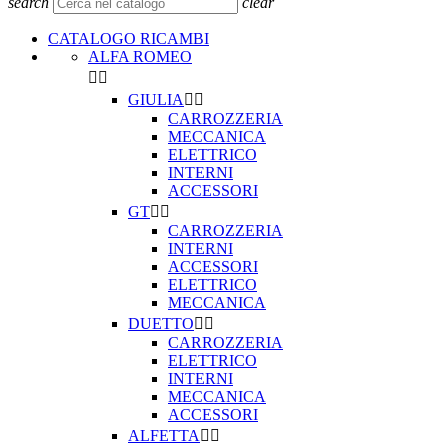
search
clear
CATALOGO RICAMBI
ALFA ROMEO


GIULIA


CARROZZERIA
MECCANICA
ELETTRICO
INTERNI
ACCESSORI
GT


CARROZZERIA
INTERNI
ACCESSORI
ELETTRICO
MECCANICA
DUETTO


CARROZZERIA
ELETTRICO
INTERNI
MECCANICA
ACCESSORI
ALFETTA

