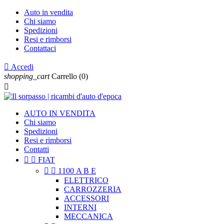
Auto in vendita
Chi siamo
Spedizioni
Resi e rimborsi
Contattaci

Accedi
shopping_cart
Carrello
(0)

AUTO IN VENDITA
Chi siamo
Spedizioni
Resi e rimborsi
Contatti


FIAT


1100 A B E
ELETTRICO
CARROZZERIA
ACCESSORI
INTERNI
MECCANICA