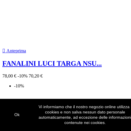
78,00 €
-10%
70,20 €
-10%

Anteprima
Vi informiamo che il nostro negozio online utilizza 
cookies e non salva nessun dato personale
VETRO PARABREZZA ANTERIORE...
Ok
automaticamente, ad eccezione delle informazion
contenute nei cookies.
388,00 €
-10%
349,20 €