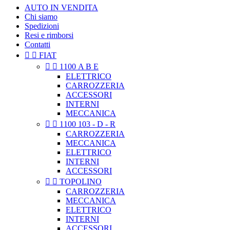
AUTO IN VENDITA
Chi siamo
Spedizioni
Resi e rimborsi
Contatti


FIAT


1100 A B E
ELETTRICO
CARROZZERIA
ACCESSORI
INTERNI
MECCANICA


1100 103 - D - R
CARROZZERIA
MECCANICA
ELETTRICO
INTERNI
ACCESSORI


TOPOLINO
CARROZZERIA
MECCANICA
ELETTRICO
INTERNI
ACCESSORI