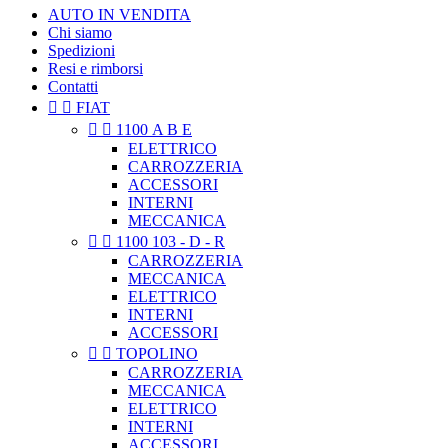
AUTO IN VENDITA
Chi siamo
Spedizioni
Resi e rimborsi
Contatti


FIAT


1100 A B E
ELETTRICO
CARROZZERIA
ACCESSORI
INTERNI
MECCANICA


1100 103 - D - R
CARROZZERIA
MECCANICA
ELETTRICO
INTERNI
ACCESSORI


TOPOLINO
CARROZZERIA
MECCANICA
ELETTRICO
INTERNI
ACCESSORI