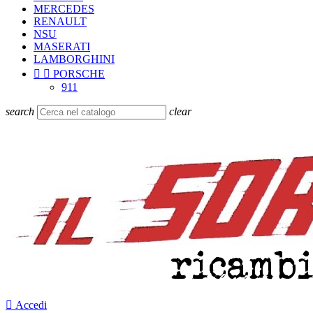
MERCEDES
RENAULT
NSU
MASERATI
LAMBORGHINI


PORSCHE
911
search
clear

Accedi