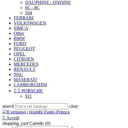
DAUPHINE - ONDINE
6C - 8C
164
FERRARI
VOLKSWAGEN
SIMCA
Other
BMW
FORD
PEUGEOT
OPEL
CITROEN
MERCEDES
RENAULT
NSU
MASERATI
LAMBORGHINI


PORSCHE
911
search
clear

Accedi
shopping_cart
Carrello
(0)