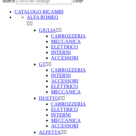
search
clear
CATALOGO RICAMBI
ALFA ROMEO


GIULIA


CARROZZERIA
MECCANICA
ELETTRICO
INTERNI
ACCESSORI
GT


CARROZZERIA
INTERNI
ACCESSORI
ELETTRICO
MECCANICA
DUETTO


CARROZZERIA
ELETTRICO
INTERNI
MECCANICA
ACCESSORI
ALFETTA

