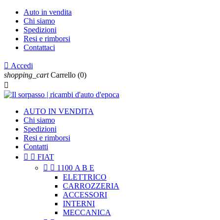
Auto in vendita
Chi siamo
Spedizioni
Resi e rimborsi
Contattaci

Accedi
shopping_cart
Carrello
(0)

AUTO IN VENDITA
Chi siamo
Spedizioni
Resi e rimborsi
Contatti


FIAT


1100 A B E
ELETTRICO
CARROZZERIA
ACCESSORI
INTERNI
MECCANICA