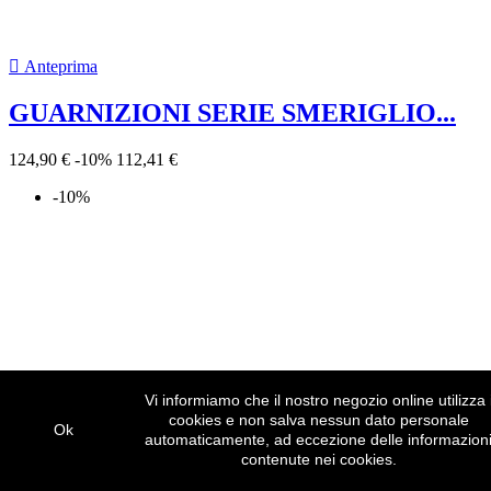

Anteprima
GUARNIZIONI SERIE MOTORE +...
164,90 €
-10%
148,41 €
Vi informiamo che il nostro negozio online utilizza 
-10%
cookies e non salva nessun dato personale
Ok
automaticamente, ad eccezione delle informazion
contenute nei cookies.