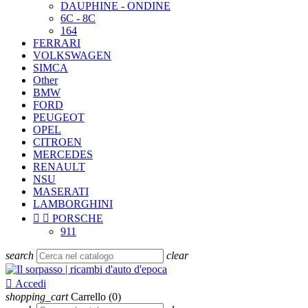
DAUPHINE - ONDINE
6C - 8C
164
FERRARI
VOLKSWAGEN
SIMCA
Other
BMW
FORD
PEUGEOT
OPEL
CITROEN
MERCEDES
RENAULT
NSU
MASERATI
LAMBORGHINI


PORSCHE
911
search
clear

Accedi
shopping_cart
Carrello
(0)