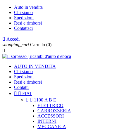
Auto in vendita
Chi siamo
Spedizioni
Resi e rimborsi
Contattaci

Accedi
shopping_cart
Carrello
(0)

AUTO IN VENDITA
Chi siamo
Spedizioni
Resi e rimborsi
Contatti


FIAT


1100 A B E
ELETTRICO
CARROZZERIA
ACCESSORI
INTERNI
MECCANICA