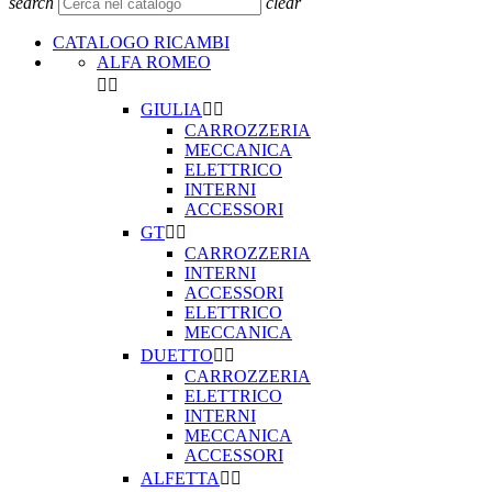
search
clear
CATALOGO RICAMBI
ALFA ROMEO


GIULIA


CARROZZERIA
MECCANICA
ELETTRICO
INTERNI
ACCESSORI
GT


CARROZZERIA
INTERNI
ACCESSORI
ELETTRICO
MECCANICA
DUETTO


CARROZZERIA
ELETTRICO
INTERNI
MECCANICA
ACCESSORI
ALFETTA

