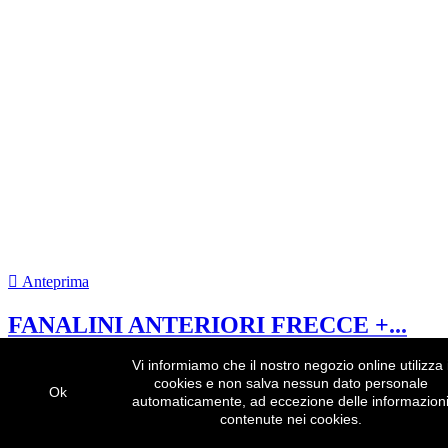

Anteprima
FANALINI ANTERIORI FRECCE +...
129,90 €
-10%
116,91 €
-10%
Vi informiamo che il nostro negozio online utilizza 
cookies e non salva nessun dato personale
Ok
automaticamente, ad eccezione delle informazion
contenute nei cookies.