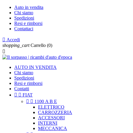
Auto in vendita
Chi siamo
Spedizioni
Resi e rimborsi
Contattaci

Accedi
shopping_cart
Carrello
(0)

AUTO IN VENDITA
Chi siamo
Spedizioni
Resi e rimborsi
Contatti


FIAT


1100 A B E
ELETTRICO
CARROZZERIA
ACCESSORI
INTERNI
MECCANICA