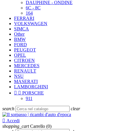
DAUPHINE - ONDINE
6C - 8C
164
FERRARI
VOLKSWAGEN
SIMCA
Other
BMW
FORD
PEUGEOT
OPEL
CITROEN
MERCEDES
RENAULT
NSU
MASERATI
LAMBORGHINI


PORSCHE
911
search
clear

Accedi
shopping_cart
Carrello
(0)