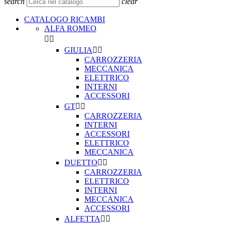
search
clear
CATALOGO RICAMBI
ALFA ROMEO


GIULIA


CARROZZERIA
MECCANICA
ELETTRICO
INTERNI
ACCESSORI
GT


CARROZZERIA
INTERNI
ACCESSORI
ELETTRICO
MECCANICA
DUETTO


CARROZZERIA
ELETTRICO
INTERNI
MECCANICA
ACCESSORI
ALFETTA

