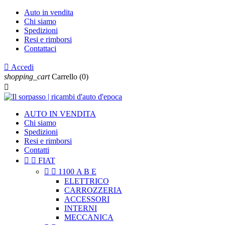
Auto in vendita
Chi siamo
Spedizioni
Resi e rimborsi
Contattaci

Accedi
shopping_cart
Carrello
(0)

AUTO IN VENDITA
Chi siamo
Spedizioni
Resi e rimborsi
Contatti


FIAT


1100 A B E
ELETTRICO
CARROZZERIA
ACCESSORI
INTERNI
MECCANICA