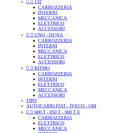


132
CARROZZERIA
INTERNI
MECCANICA
ELETTRICO
ACCESSORI


UNO - DUNA
CARROZZERIA
INTERNI
MECCANICA
ELETTRICO
ACCESSORI


RITMO
CARROZZERIA
INTERNI
ELETTRICO
MECCANICA
ACCESSORI
TIPO
AUTOCARRI FIAT - IVECO - OM


600 T - 850 T - 900 T E
CARROZZERIA
ELETTRICO
MECCANICA