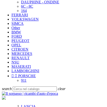
DAUPHINE - ONDINE
6C - 8C
164
FERRARI
VOLKSWAGEN
SIMCA
Other
BMW
FORD
PEUGEOT
OPEL
CITROEN
MERCEDES
RENAULT
NSU
MASERATI
LAMBORGHINI


PORSCHE
911
search
clear
LANCIA