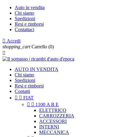
Auto in vendita
Chi siamo
Spedizioni
Resi e rimborsi
Contattaci

Accedi
shopping_cart
Carrello
(0)

AUTO IN VENDITA
Chi siamo
Spedizioni
Resi e rimborsi
Contatti


FIAT


1100 A B E
ELETTRICO
CARROZZERIA
ACCESSORI
INTERNI
MECCANICA