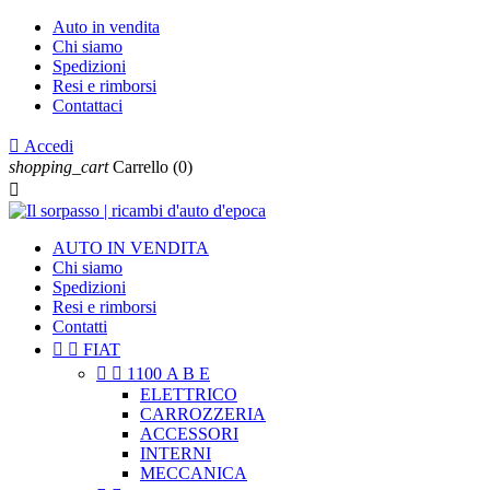
Auto in vendita
Chi siamo
Spedizioni
Resi e rimborsi
Contattaci

Accedi
shopping_cart
Carrello
(0)

AUTO IN VENDITA
Chi siamo
Spedizioni
Resi e rimborsi
Contatti


FIAT


1100 A B E
ELETTRICO
CARROZZERIA
ACCESSORI
INTERNI
MECCANICA