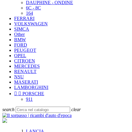
DAUPHINE - ONDINE
6C - 8C
164
FERRARI
VOLKSWAGEN
SIMCA
Other
BMW
FORD
PEUGEOT
OPEL
CITROEN
MERCEDES
RENAULT
NSU
MASERATI
LAMBORGHINI


PORSCHE
911
search
clear
LANCIA