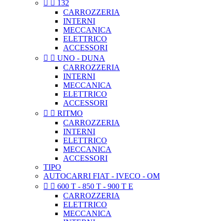


132
CARROZZERIA
INTERNI
MECCANICA
ELETTRICO
ACCESSORI


UNO - DUNA
CARROZZERIA
INTERNI
MECCANICA
ELETTRICO
ACCESSORI


RITMO
CARROZZERIA
INTERNI
ELETTRICO
MECCANICA
ACCESSORI
TIPO
AUTOCARRI FIAT - IVECO - OM


600 T - 850 T - 900 T E
CARROZZERIA
ELETTRICO
MECCANICA