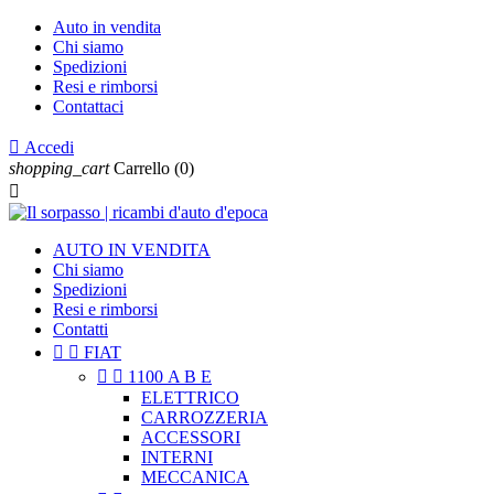
Auto in vendita
Chi siamo
Spedizioni
Resi e rimborsi
Contattaci

Accedi
shopping_cart
Carrello
(0)

AUTO IN VENDITA
Chi siamo
Spedizioni
Resi e rimborsi
Contatti


FIAT


1100 A B E
ELETTRICO
CARROZZERIA
ACCESSORI
INTERNI
MECCANICA