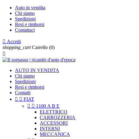
Auto in vendita
Chi siamo
Spedizioni
Resi e rimborsi
Contattaci

Accedi
shopping_cart
Carrello
(0)

AUTO IN VENDITA
Chi siamo
Spedizioni
Resi e rimborsi
Contatti


FIAT


1100 A B E
ELETTRICO
CARROZZERIA
ACCESSORI
INTERNI
MECCANICA