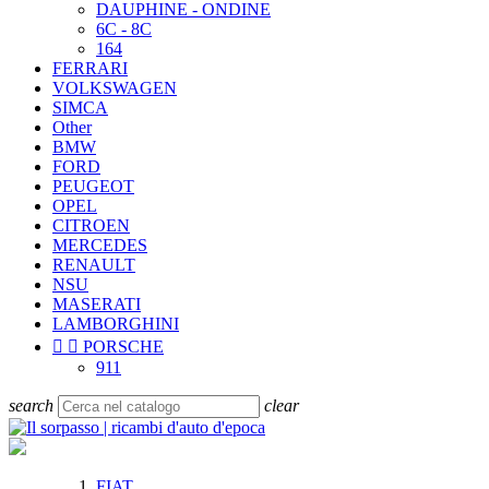
DAUPHINE - ONDINE
6C - 8C
164
FERRARI
VOLKSWAGEN
SIMCA
Other
BMW
FORD
PEUGEOT
OPEL
CITROEN
MERCEDES
RENAULT
NSU
MASERATI
LAMBORGHINI


PORSCHE
911
search
clear
FIAT