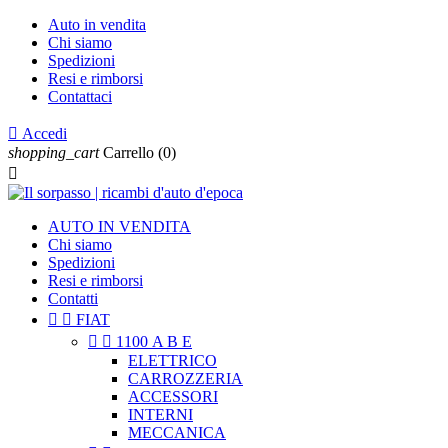
Auto in vendita
Chi siamo
Spedizioni
Resi e rimborsi
Contattaci

Accedi
shopping_cart
Carrello
(0)

AUTO IN VENDITA
Chi siamo
Spedizioni
Resi e rimborsi
Contatti


FIAT


1100 A B E
ELETTRICO
CARROZZERIA
ACCESSORI
INTERNI
MECCANICA