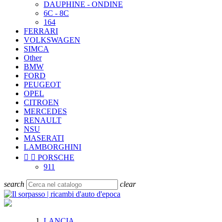
DAUPHINE - ONDINE
6C - 8C
164
FERRARI
VOLKSWAGEN
SIMCA
Other
BMW
FORD
PEUGEOT
OPEL
CITROEN
MERCEDES
RENAULT
NSU
MASERATI
LAMBORGHINI


PORSCHE
911
search
clear
LANCIA