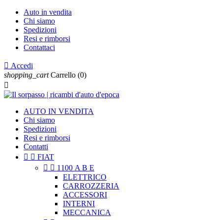
Auto in vendita
Chi siamo
Spedizioni
Resi e rimborsi
Contattaci

Accedi
shopping_cart
Carrello
(0)

AUTO IN VENDITA
Chi siamo
Spedizioni
Resi e rimborsi
Contatti


FIAT


1100 A B E
ELETTRICO
CARROZZERIA
ACCESSORI
INTERNI
MECCANICA