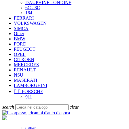
DAUPHINE - ONDINE
6C - 8C
164
FERRARI
VOLKSWAGEN
SIMCA
Other
BMW
FORD
PEUGEOT
OPEL
CITROEN
MERCEDES
RENAULT
NSU
MASERATI
LAMBORGHINI


PORSCHE
911
search
clear
Other