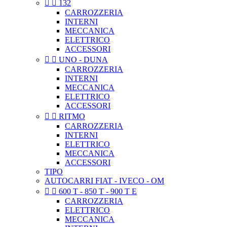


132
CARROZZERIA
INTERNI
MECCANICA
ELETTRICO
ACCESSORI


UNO - DUNA
CARROZZERIA
INTERNI
MECCANICA
ELETTRICO
ACCESSORI


RITMO
CARROZZERIA
INTERNI
ELETTRICO
MECCANICA
ACCESSORI
TIPO
AUTOCARRI FIAT - IVECO - OM


600 T - 850 T - 900 T E
CARROZZERIA
ELETTRICO
MECCANICA