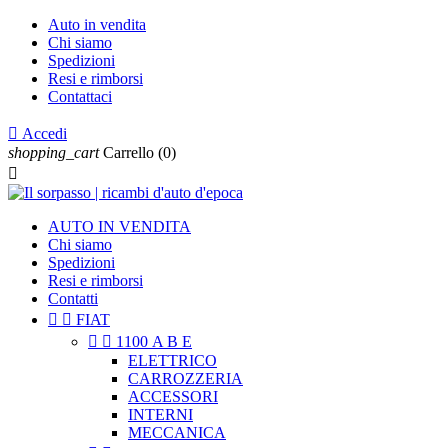
Auto in vendita
Chi siamo
Spedizioni
Resi e rimborsi
Contattaci

Accedi
shopping_cart
Carrello
(0)

AUTO IN VENDITA
Chi siamo
Spedizioni
Resi e rimborsi
Contatti


FIAT


1100 A B E
ELETTRICO
CARROZZERIA
ACCESSORI
INTERNI
MECCANICA