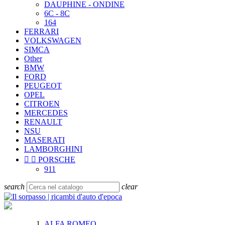
DAUPHINE - ONDINE
6C - 8C
164
FERRARI
VOLKSWAGEN
SIMCA
Other
BMW
FORD
PEUGEOT
OPEL
CITROEN
MERCEDES
RENAULT
NSU
MASERATI
LAMBORGHINI


PORSCHE
911
search
clear
ALFA ROMEO