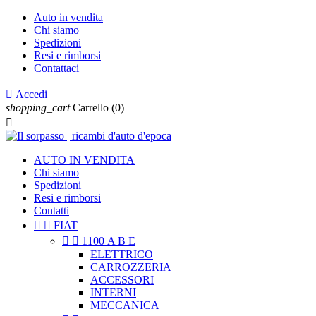
Auto in vendita
Chi siamo
Spedizioni
Resi e rimborsi
Contattaci

Accedi
shopping_cart
Carrello
(0)

AUTO IN VENDITA
Chi siamo
Spedizioni
Resi e rimborsi
Contatti


FIAT


1100 A B E
ELETTRICO
CARROZZERIA
ACCESSORI
INTERNI
MECCANICA