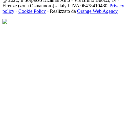
@ 2022, Il Sorpasso Ricambi Auto - Via Bruno Buozzi, 14 -
Firenze (zona Osmannoro) - Italy P.IVA 06478410480|
Privacy
policy
-
Cookie Policy
- Realizzato da
Orange Web Agency