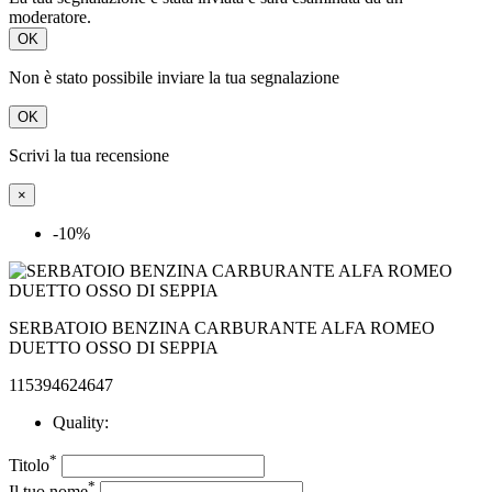
Non è stato possibile inviare la tua segnalazione
OK
Scrivi la tua recensione
×
-10%
SERBATOIO BENZINA CARBURANTE ALFA ROMEO
DUETTO OSSO DI SEPPIA
115394624647
Quality:
*
Titolo
*
Il tuo nome
*
Recensione

Accetto le condizioni generali e la politica di riservatezza