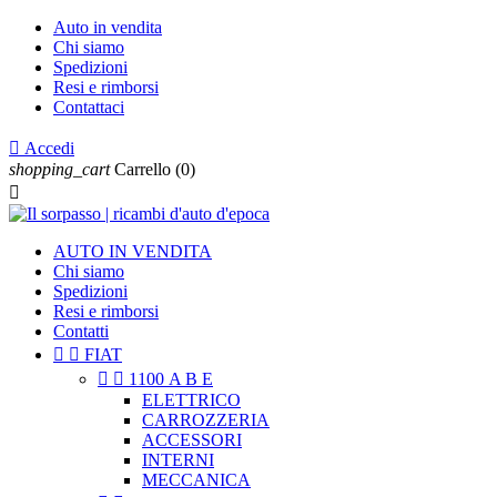
Auto in vendita
Chi siamo
Spedizioni
Resi e rimborsi
Contattaci

Accedi
shopping_cart
Carrello
(0)

AUTO IN VENDITA
Chi siamo
Spedizioni
Resi e rimborsi
Contatti


FIAT


1100 A B E
ELETTRICO
CARROZZERIA
ACCESSORI
INTERNI
MECCANICA