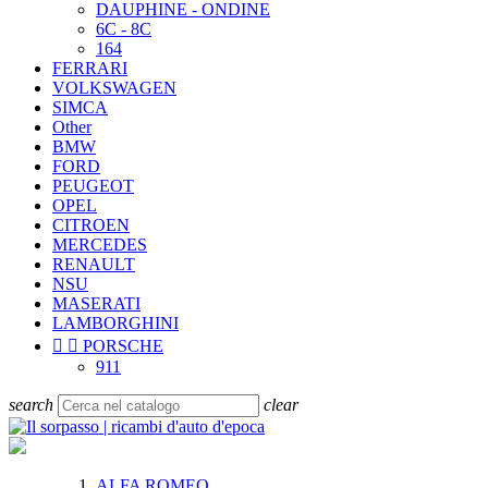
DAUPHINE - ONDINE
6C - 8C
164
FERRARI
VOLKSWAGEN
SIMCA
Other
BMW
FORD
PEUGEOT
OPEL
CITROEN
MERCEDES
RENAULT
NSU
MASERATI
LAMBORGHINI


PORSCHE
911
search
clear
ALFA ROMEO