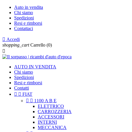
Auto in vendita
Chi siamo
Spedizioni
Resi e rimborsi
Contattaci

Accedi
shopping_cart
Carrello
(0)

AUTO IN VENDITA
Chi siamo
Spedizioni
Resi e rimborsi
Contatti


FIAT


1100 A B E
ELETTRICO
CARROZZERIA
ACCESSORI
INTERNI
MECCANICA