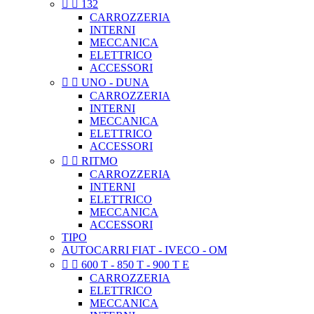


132
CARROZZERIA
INTERNI
MECCANICA
ELETTRICO
ACCESSORI


UNO - DUNA
CARROZZERIA
INTERNI
MECCANICA
ELETTRICO
ACCESSORI


RITMO
CARROZZERIA
INTERNI
ELETTRICO
MECCANICA
ACCESSORI
TIPO
AUTOCARRI FIAT - IVECO - OM


600 T - 850 T - 900 T E
CARROZZERIA
ELETTRICO
MECCANICA