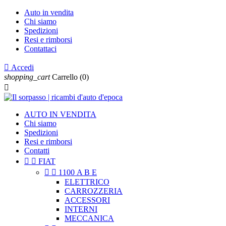
Auto in vendita
Chi siamo
Spedizioni
Resi e rimborsi
Contattaci

Accedi
shopping_cart
Carrello
(0)

AUTO IN VENDITA
Chi siamo
Spedizioni
Resi e rimborsi
Contatti


FIAT


1100 A B E
ELETTRICO
CARROZZERIA
ACCESSORI
INTERNI
MECCANICA