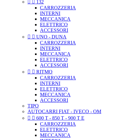


132
CARROZZERIA
INTERNI
MECCANICA
ELETTRICO
ACCESSORI


UNO - DUNA
CARROZZERIA
INTERNI
MECCANICA
ELETTRICO
ACCESSORI


RITMO
CARROZZERIA
INTERNI
ELETTRICO
MECCANICA
ACCESSORI
TIPO
AUTOCARRI FIAT - IVECO - OM


600 T - 850 T - 900 T E
CARROZZERIA
ELETTRICO
MECCANICA