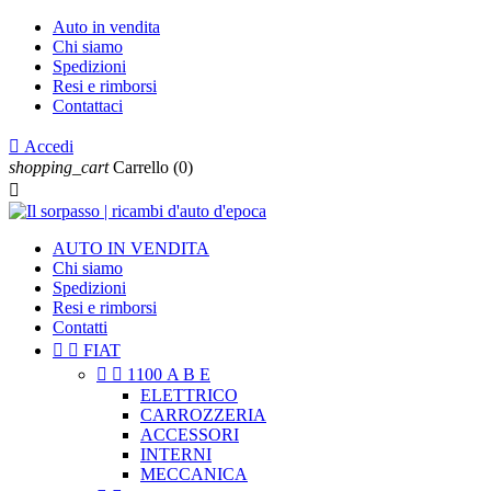
Auto in vendita
Chi siamo
Spedizioni
Resi e rimborsi
Contattaci

Accedi
shopping_cart
Carrello
(0)

AUTO IN VENDITA
Chi siamo
Spedizioni
Resi e rimborsi
Contatti


FIAT


1100 A B E
ELETTRICO
CARROZZERIA
ACCESSORI
INTERNI
MECCANICA