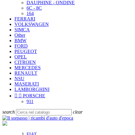
DAUPHINE - ONDINE
6C - 8C
164
FERRARI
VOLKSWAGEN
SIMCA
Other
BMW
FORD
PEUGEOT
OPEL
CITROEN
MERCEDES
RENAULT
NSU
MASERATI
LAMBORGHINI


PORSCHE
911
search
clear
FIAT