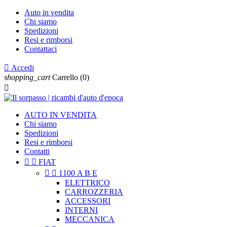
Auto in vendita
Chi siamo
Spedizioni
Resi e rimborsi
Contattaci

Accedi
shopping_cart
Carrello
(0)

AUTO IN VENDITA
Chi siamo
Spedizioni
Resi e rimborsi
Contatti


FIAT


1100 A B E
ELETTRICO
CARROZZERIA
ACCESSORI
INTERNI
MECCANICA