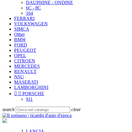
DAUPHINE - ONDINE
6C - 8C
164
FERRARI
VOLKSWAGEN
SIMCA
Other
BMW
FORD
PEUGEOT
OPEL
CITROEN
MERCEDES
RENAULT
NSU
MASERATI
LAMBORGHINI


PORSCHE
911
search
clear
LANCIA