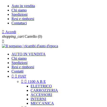
Auto in vendita
Chi siamo
Spedizioni
Resi e rimborsi
Contattaci

Accedi
shopping_cart
Carrello
(0)

AUTO IN VENDITA
Chi siamo
Spedizioni
Resi e rimborsi
Contatti


FIAT


1100 A B E
ELETTRICO
CARROZZERIA
ACCESSORI
INTERNI
MECCANICA