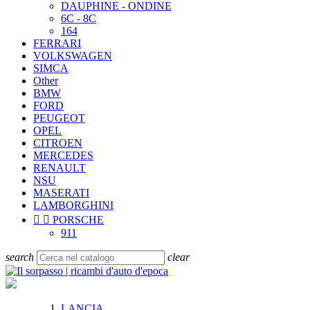
DAUPHINE - ONDINE
6C - 8C
164
FERRARI
VOLKSWAGEN
SIMCA
Other
BMW
FORD
PEUGEOT
OPEL
CITROEN
MERCEDES
RENAULT
NSU
MASERATI
LAMBORGHINI


PORSCHE
911
search
clear
LANCIA