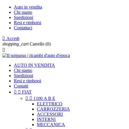
Auto in vendita
Chi siamo
Spedizioni
Resi e rimborsi
Contattaci

Accedi
shopping_cart
Carrello
(0)

AUTO IN VENDITA
Chi siamo
Spedizioni
Resi e rimborsi
Contatti


FIAT


1100 A B E
ELETTRICO
CARROZZERIA
ACCESSORI
INTERNI
MECCANICA