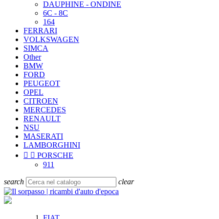
DAUPHINE - ONDINE
6C - 8C
164
FERRARI
VOLKSWAGEN
SIMCA
Other
BMW
FORD
PEUGEOT
OPEL
CITROEN
MERCEDES
RENAULT
NSU
MASERATI
LAMBORGHINI


PORSCHE
911
search
clear
FIAT