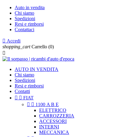
Auto in vendita
Chi siamo
Spedizioni
Resi e rimborsi
Contattaci

Accedi
shopping_cart
Carrello
(0)

AUTO IN VENDITA
Chi siamo
Spedizioni
Resi e rimborsi
Contatti


FIAT


1100 A B E
ELETTRICO
CARROZZERIA
ACCESSORI
INTERNI
MECCANICA