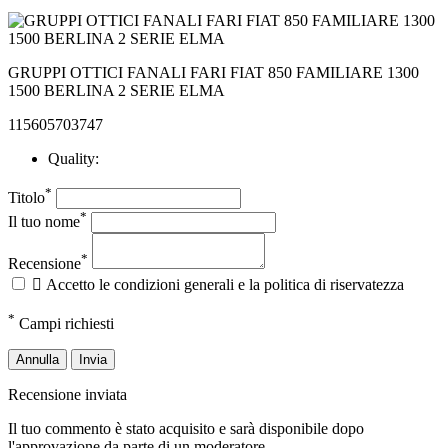
GRUPPI OTTICI FANALI FARI FIAT 850 FAMILIARE 1300
1500 BERLINA 2 SERIE ELMA
115605703747
Quality:
*
Titolo
*
Il tuo nome
*
Recensione

Accetto le condizioni generali e la politica di riservatezza
*
Campi richiesti
Annulla
Invia
Recensione inviata
Il tuo commento è stato acquisito e sarà disponibile dopo
l'approvazione da parte di un moderatore.
OK
Non è stato possibile inviare la tua recensione