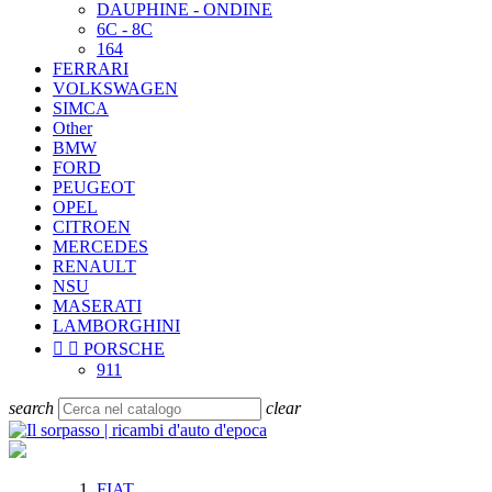
DAUPHINE - ONDINE
6C - 8C
164
FERRARI
VOLKSWAGEN
SIMCA
Other
BMW
FORD
PEUGEOT
OPEL
CITROEN
MERCEDES
RENAULT
NSU
MASERATI
LAMBORGHINI


PORSCHE
911
search
clear
FIAT