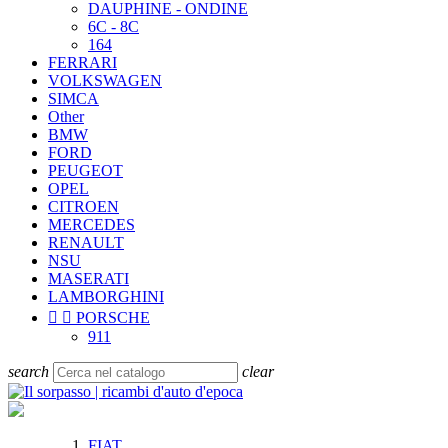
DAUPHINE - ONDINE
6C - 8C
164
FERRARI
VOLKSWAGEN
SIMCA
Other
BMW
FORD
PEUGEOT
OPEL
CITROEN
MERCEDES
RENAULT
NSU
MASERATI
LAMBORGHINI


PORSCHE
911
search
clear
FIAT