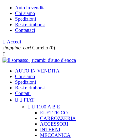
Auto in vendita
Chi siamo
Spedizioni
Resi e rimborsi
Contattaci

Accedi
shopping_cart
Carrello
(0)

AUTO IN VENDITA
Chi siamo
Spedizioni
Resi e rimborsi
Contatti


FIAT


1100 A B E
ELETTRICO
CARROZZERIA
ACCESSORI
INTERNI
MECCANICA