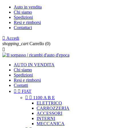
Auto in vendita
Chi siamo
Spedizioni
Resi e rimborsi
Contattaci

Accedi
shopping_cart
Carrello
(0)

AUTO IN VENDITA
Chi siamo
Spedizioni
Resi e rimborsi
Contatti


FIAT


1100 A B E
ELETTRICO
CARROZZERIA
ACCESSORI
INTERNI
MECCANICA