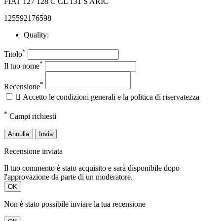
FIAT 127 128 C CL 131 S ARIC
125592176598
Quality:
*
Titolo
*
Il tuo nome
*
Recensione

Accetto le condizioni generali e la politica di riservatezza
*
Campi richiesti
Annulla
Invia
Recensione inviata
Il tuo commento è stato acquisito e sarà disponibile dopo
l'approvazione da parte di un moderatore.
OK
Non è stato possibile inviare la tua recensione