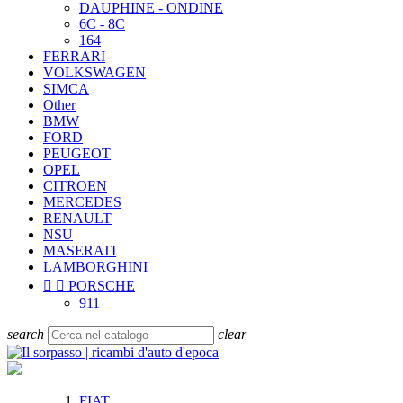
DAUPHINE - ONDINE
6C - 8C
164
FERRARI
VOLKSWAGEN
SIMCA
Other
BMW
FORD
PEUGEOT
OPEL
CITROEN
MERCEDES
RENAULT
NSU
MASERATI
LAMBORGHINI


PORSCHE
911
search
clear
FIAT