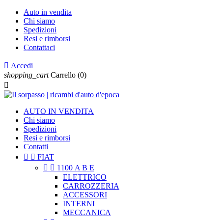
Auto in vendita
Chi siamo
Spedizioni
Resi e rimborsi
Contattaci

Accedi
shopping_cart
Carrello
(0)

AUTO IN VENDITA
Chi siamo
Spedizioni
Resi e rimborsi
Contatti


FIAT


1100 A B E
ELETTRICO
CARROZZERIA
ACCESSORI
INTERNI
MECCANICA