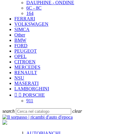
DAUPHINE - ONDINE
6C - 8C
164
FERRARI
VOLKSWAGEN
SIMCA
Other
BMW
FORD
PEUGEOT
OPEL
CITROEN
MERCEDES
RENAULT
NSU
MASERATI
LAMBORGHINI


PORSCHE
911
search
clear
AUTOBIANCHI