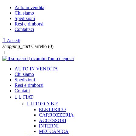
Auto in vendita
Chi siamo
Spedizioni
Resi e rimborsi
Contattaci

Accedi
shopping_cart
Carrello
(0)

AUTO IN VENDITA
Chi siamo
Spedizioni
Resi e rimborsi
Contatti


FIAT


1100 A B E
ELETTRICO
CARROZZERIA
ACCESSORI
INTERNI
MECCANICA