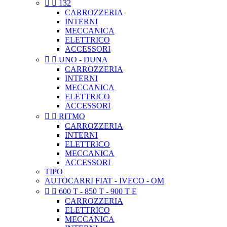


132
CARROZZERIA
INTERNI
MECCANICA
ELETTRICO
ACCESSORI


UNO - DUNA
CARROZZERIA
INTERNI
MECCANICA
ELETTRICO
ACCESSORI


RITMO
CARROZZERIA
INTERNI
ELETTRICO
MECCANICA
ACCESSORI
TIPO
AUTOCARRI FIAT - IVECO - OM


600 T - 850 T - 900 T E
CARROZZERIA
ELETTRICO
MECCANICA