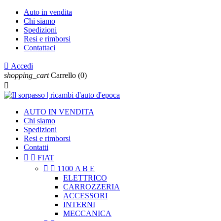
Auto in vendita
Chi siamo
Spedizioni
Resi e rimborsi
Contattaci

Accedi
shopping_cart
Carrello
(0)

AUTO IN VENDITA
Chi siamo
Spedizioni
Resi e rimborsi
Contatti


FIAT


1100 A B E
ELETTRICO
CARROZZERIA
ACCESSORI
INTERNI
MECCANICA