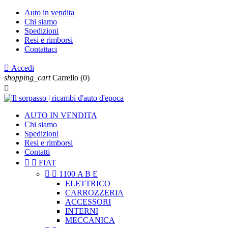
Auto in vendita
Chi siamo
Spedizioni
Resi e rimborsi
Contattaci

Accedi
shopping_cart
Carrello
(0)

AUTO IN VENDITA
Chi siamo
Spedizioni
Resi e rimborsi
Contatti


FIAT


1100 A B E
ELETTRICO
CARROZZERIA
ACCESSORI
INTERNI
MECCANICA