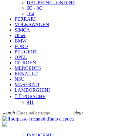
DAUPHINE - ONDINE
6C - 8C
164
FERRARI
VOLKSWAGEN
SIMCA
Other
BMW
FORD
PEUGEOT
OPEL
CITROEN
MERCEDES
RENAULT
NSU
MASERATI
LAMBORGHINI


PORSCHE
911
search
clear
INNOCENTI