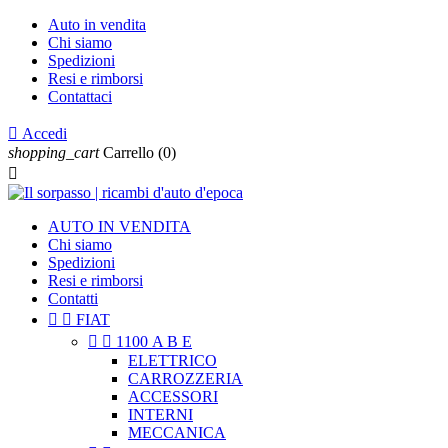
Auto in vendita
Chi siamo
Spedizioni
Resi e rimborsi
Contattaci

Accedi
shopping_cart
Carrello
(0)

AUTO IN VENDITA
Chi siamo
Spedizioni
Resi e rimborsi
Contatti


FIAT


1100 A B E
ELETTRICO
CARROZZERIA
ACCESSORI
INTERNI
MECCANICA