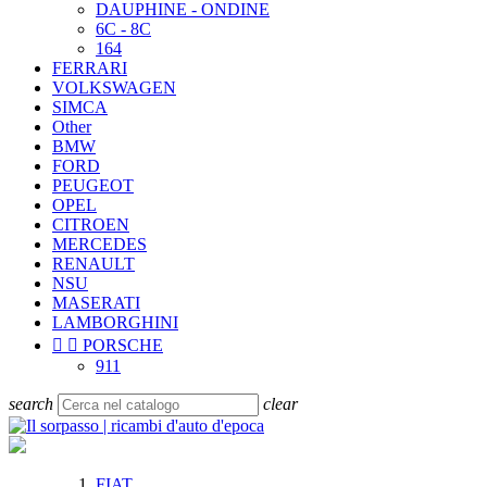
DAUPHINE - ONDINE
6C - 8C
164
FERRARI
VOLKSWAGEN
SIMCA
Other
BMW
FORD
PEUGEOT
OPEL
CITROEN
MERCEDES
RENAULT
NSU
MASERATI
LAMBORGHINI


PORSCHE
911
search
clear
FIAT