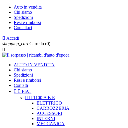
Auto in vendita
Chi siamo
Spedizioni
Resi e rimborsi
Contattaci

Accedi
shopping_cart
Carrello
(0)

AUTO IN VENDITA
Chi siamo
Spedizioni
Resi e rimborsi
Contatti


FIAT


1100 A B E
ELETTRICO
CARROZZERIA
ACCESSORI
INTERNI
MECCANICA