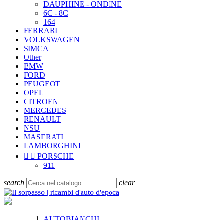
DAUPHINE - ONDINE
6C - 8C
164
FERRARI
VOLKSWAGEN
SIMCA
Other
BMW
FORD
PEUGEOT
OPEL
CITROEN
MERCEDES
RENAULT
NSU
MASERATI
LAMBORGHINI


PORSCHE
911
search
clear
AUTOBIANCHI