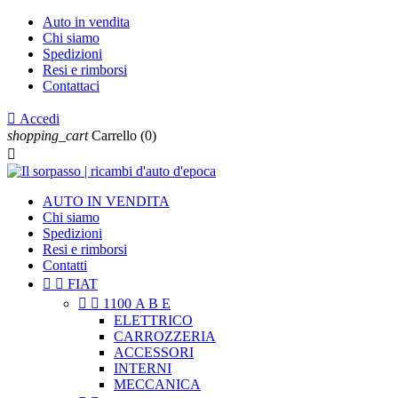
Auto in vendita
Chi siamo
Spedizioni
Resi e rimborsi
Contattaci

Accedi
shopping_cart
Carrello
(0)

AUTO IN VENDITA
Chi siamo
Spedizioni
Resi e rimborsi
Contatti


FIAT


1100 A B E
ELETTRICO
CARROZZERIA
ACCESSORI
INTERNI
MECCANICA