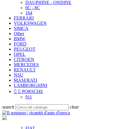
DAUPHINE - ONDINE
6C - 8C
164
FERRARI
VOLKSWAGEN
SIMCA
Other
BMW
FORD
PEUGEOT
OPEL
CITROEN
MERCEDES
RENAULT
NSU
MASERATI
LAMBORGHINI


PORSCHE
911
search
clear
FIAT