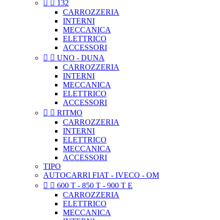


132
CARROZZERIA
INTERNI
MECCANICA
ELETTRICO
ACCESSORI


UNO - DUNA
CARROZZERIA
INTERNI
MECCANICA
ELETTRICO
ACCESSORI


RITMO
CARROZZERIA
INTERNI
ELETTRICO
MECCANICA
ACCESSORI
TIPO
AUTOCARRI FIAT - IVECO - OM


600 T - 850 T - 900 T E
CARROZZERIA
ELETTRICO
MECCANICA