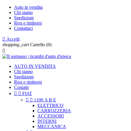
Auto in vendita
Chi siamo
Spedizioni
Resi e rimborsi
Contattaci

Accedi
shopping_cart
Carrello
(0)

AUTO IN VENDITA
Chi siamo
Spedizioni
Resi e rimborsi
Contatti


FIAT


1100 A B E
ELETTRICO
CARROZZERIA
ACCESSORI
INTERNI
MECCANICA