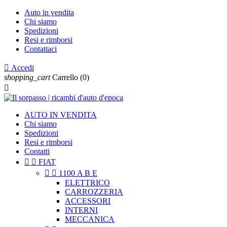
Auto in vendita
Chi siamo
Spedizioni
Resi e rimborsi
Contattaci

Accedi
shopping_cart
Carrello
(0)

AUTO IN VENDITA
Chi siamo
Spedizioni
Resi e rimborsi
Contatti


FIAT


1100 A B E
ELETTRICO
CARROZZERIA
ACCESSORI
INTERNI
MECCANICA