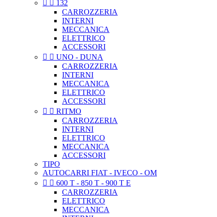


132
CARROZZERIA
INTERNI
MECCANICA
ELETTRICO
ACCESSORI


UNO - DUNA
CARROZZERIA
INTERNI
MECCANICA
ELETTRICO
ACCESSORI


RITMO
CARROZZERIA
INTERNI
ELETTRICO
MECCANICA
ACCESSORI
TIPO
AUTOCARRI FIAT - IVECO - OM


600 T - 850 T - 900 T E
CARROZZERIA
ELETTRICO
MECCANICA