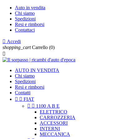
Auto in vendita
Chi siamo
Spedizioni
Resi e rimborsi
Contattaci

Accedi
shopping_cart
Carrello
(0)

AUTO IN VENDITA
Chi siamo
Spedizioni
Resi e rimborsi
Contatti


FIAT


1100 A B E
ELETTRICO
CARROZZERIA
ACCESSORI
INTERNI
MECCANICA