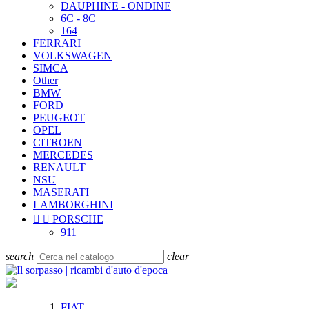
DAUPHINE - ONDINE
6C - 8C
164
FERRARI
VOLKSWAGEN
SIMCA
Other
BMW
FORD
PEUGEOT
OPEL
CITROEN
MERCEDES
RENAULT
NSU
MASERATI
LAMBORGHINI


PORSCHE
911
search
clear
FIAT