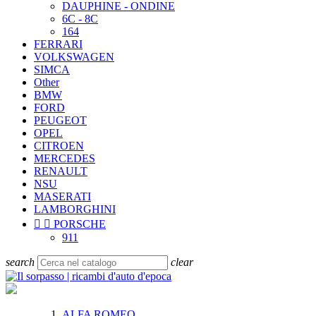
DAUPHINE - ONDINE
6C - 8C
164
FERRARI
VOLKSWAGEN
SIMCA
Other
BMW
FORD
PEUGEOT
OPEL
CITROEN
MERCEDES
RENAULT
NSU
MASERATI
LAMBORGHINI


PORSCHE
911
search
clear
ALFA ROMEO