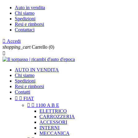
Auto in vendita
Chi siamo
Spedizioni
Resi e rimborsi
Contattaci

Accedi
shopping_cart
Carrello
(0)

AUTO IN VENDITA
Chi siamo
Spedizioni
Resi e rimborsi
Contatti


FIAT


1100 A B E
ELETTRICO
CARROZZERIA
ACCESSORI
INTERNI
MECCANICA