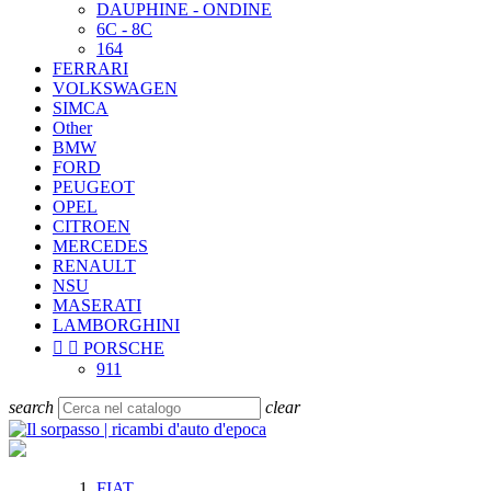
DAUPHINE - ONDINE
6C - 8C
164
FERRARI
VOLKSWAGEN
SIMCA
Other
BMW
FORD
PEUGEOT
OPEL
CITROEN
MERCEDES
RENAULT
NSU
MASERATI
LAMBORGHINI


PORSCHE
911
search
clear
FIAT