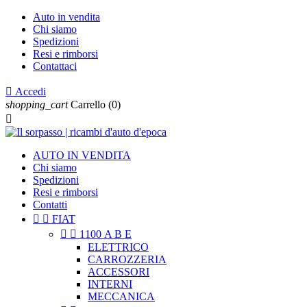
Auto in vendita
Chi siamo
Spedizioni
Resi e rimborsi
Contattaci

Accedi
shopping_cart
Carrello
(0)

AUTO IN VENDITA
Chi siamo
Spedizioni
Resi e rimborsi
Contatti


FIAT


1100 A B E
ELETTRICO
CARROZZERIA
ACCESSORI
INTERNI
MECCANICA