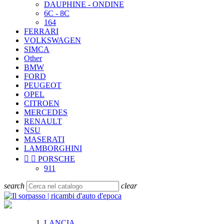
DAUPHINE - ONDINE
6C - 8C
164
FERRARI
VOLKSWAGEN
SIMCA
Other
BMW
FORD
PEUGEOT
OPEL
CITROEN
MERCEDES
RENAULT
NSU
MASERATI
LAMBORGHINI


PORSCHE
911
search
clear
LANCIA