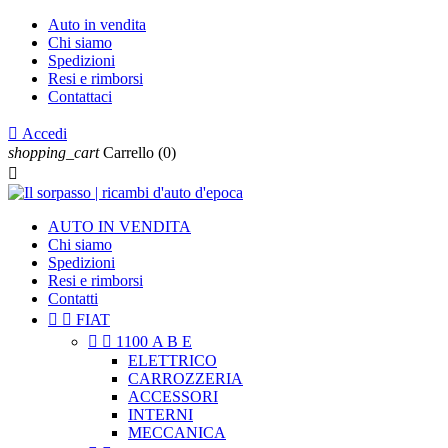
Auto in vendita
Chi siamo
Spedizioni
Resi e rimborsi
Contattaci

Accedi
shopping_cart
Carrello
(0)

AUTO IN VENDITA
Chi siamo
Spedizioni
Resi e rimborsi
Contatti


FIAT


1100 A B E
ELETTRICO
CARROZZERIA
ACCESSORI
INTERNI
MECCANICA