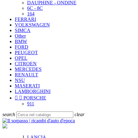
DAUPHINE - ONDINE
6C - 8C
164
FERRARI
VOLKSWAGEN
SIMCA
Other
BMW
FORD
PEUGEOT
OPEL
CITROEN
MERCEDES
RENAULT
NSU
MASERATI
LAMBORGHINI


PORSCHE
911
search
clear
LANCIA