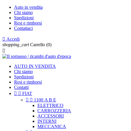
Auto in vendita
Chi siamo
Spedizioni
Resi e rimborsi
Contattaci

Accedi
shopping_cart
Carrello
(0)

AUTO IN VENDITA
Chi siamo
Spedizioni
Resi e rimborsi
Contatti


FIAT


1100 A B E
ELETTRICO
CARROZZERIA
ACCESSORI
INTERNI
MECCANICA