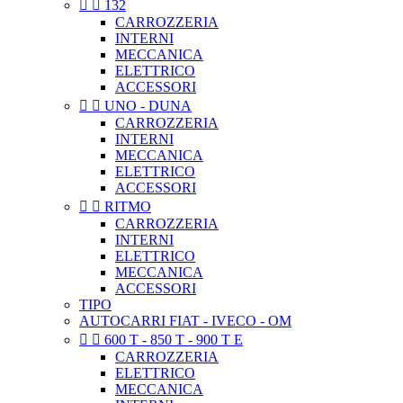


132
CARROZZERIA
INTERNI
MECCANICA
ELETTRICO
ACCESSORI


UNO - DUNA
CARROZZERIA
INTERNI
MECCANICA
ELETTRICO
ACCESSORI


RITMO
CARROZZERIA
INTERNI
ELETTRICO
MECCANICA
ACCESSORI
TIPO
AUTOCARRI FIAT - IVECO - OM


600 T - 850 T - 900 T E
CARROZZERIA
ELETTRICO
MECCANICA