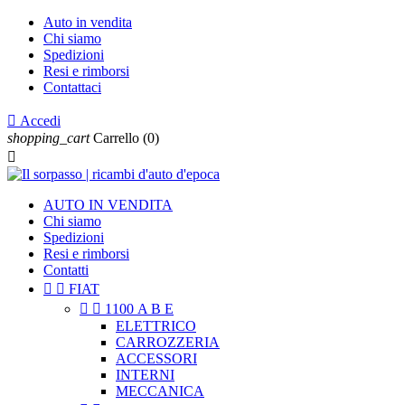
Auto in vendita
Chi siamo
Spedizioni
Resi e rimborsi
Contattaci

Accedi
shopping_cart
Carrello
(0)

AUTO IN VENDITA
Chi siamo
Spedizioni
Resi e rimborsi
Contatti


FIAT


1100 A B E
ELETTRICO
CARROZZERIA
ACCESSORI
INTERNI
MECCANICA