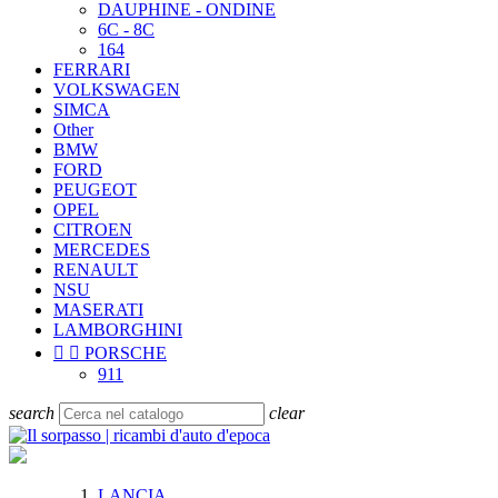
DAUPHINE - ONDINE
6C - 8C
164
FERRARI
VOLKSWAGEN
SIMCA
Other
BMW
FORD
PEUGEOT
OPEL
CITROEN
MERCEDES
RENAULT
NSU
MASERATI
LAMBORGHINI


PORSCHE
911
search
clear
LANCIA