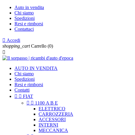
Auto in vendita
Chi siamo
Spedizioni
Resi e rimborsi
Contattaci

Accedi
shopping_cart
Carrello
(0)

AUTO IN VENDITA
Chi siamo
Spedizioni
Resi e rimborsi
Contatti


FIAT


1100 A B E
ELETTRICO
CARROZZERIA
ACCESSORI
INTERNI
MECCANICA