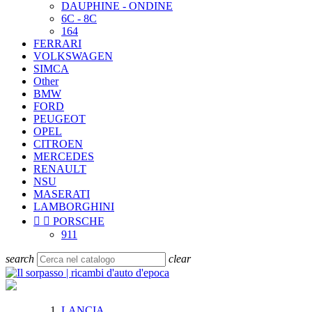
DAUPHINE - ONDINE
6C - 8C
164
FERRARI
VOLKSWAGEN
SIMCA
Other
BMW
FORD
PEUGEOT
OPEL
CITROEN
MERCEDES
RENAULT
NSU
MASERATI
LAMBORGHINI


PORSCHE
911
search
clear
LANCIA