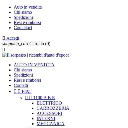
Auto in vendita
Chi siamo
Spedizioni
Resi e rimborsi
Contattaci

Accedi
shopping_cart
Carrello
(0)

AUTO IN VENDITA
Chi siamo
Spedizioni
Resi e rimborsi
Contatti


FIAT


1100 A B E
ELETTRICO
CARROZZERIA
ACCESSORI
INTERNI
MECCANICA