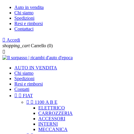
Auto in vendita
Chi siamo
Spedizioni
Resi e rimborsi
Contattaci

Accedi
shopping_cart
Carrello
(0)

AUTO IN VENDITA
Chi siamo
Spedizioni
Resi e rimborsi
Contatti


FIAT


1100 A B E
ELETTRICO
CARROZZERIA
ACCESSORI
INTERNI
MECCANICA