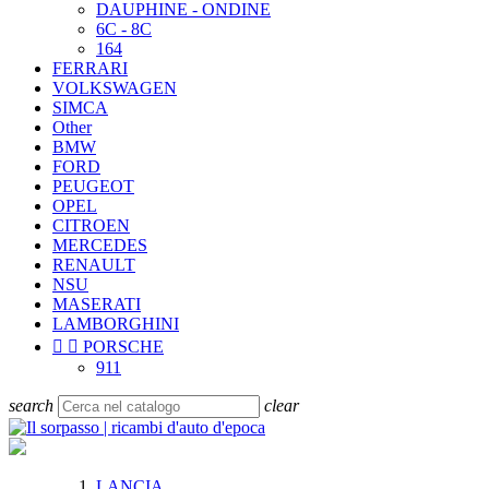
DAUPHINE - ONDINE
6C - 8C
164
FERRARI
VOLKSWAGEN
SIMCA
Other
BMW
FORD
PEUGEOT
OPEL
CITROEN
MERCEDES
RENAULT
NSU
MASERATI
LAMBORGHINI


PORSCHE
911
search
clear
LANCIA