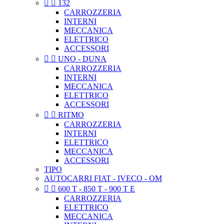


132
CARROZZERIA
INTERNI
MECCANICA
ELETTRICO
ACCESSORI


UNO - DUNA
CARROZZERIA
INTERNI
MECCANICA
ELETTRICO
ACCESSORI


RITMO
CARROZZERIA
INTERNI
ELETTRICO
MECCANICA
ACCESSORI
TIPO
AUTOCARRI FIAT - IVECO - OM


600 T - 850 T - 900 T E
CARROZZERIA
ELETTRICO
MECCANICA