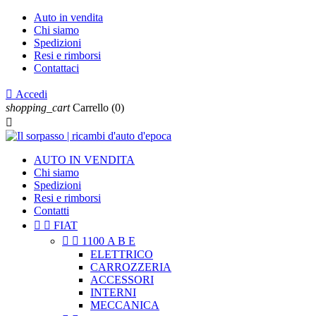
Auto in vendita
Chi siamo
Spedizioni
Resi e rimborsi
Contattaci

Accedi
shopping_cart
Carrello
(0)

AUTO IN VENDITA
Chi siamo
Spedizioni
Resi e rimborsi
Contatti


FIAT


1100 A B E
ELETTRICO
CARROZZERIA
ACCESSORI
INTERNI
MECCANICA