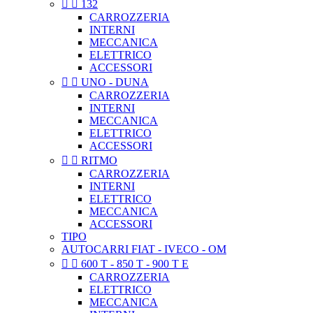


132
CARROZZERIA
INTERNI
MECCANICA
ELETTRICO
ACCESSORI


UNO - DUNA
CARROZZERIA
INTERNI
MECCANICA
ELETTRICO
ACCESSORI


RITMO
CARROZZERIA
INTERNI
ELETTRICO
MECCANICA
ACCESSORI
TIPO
AUTOCARRI FIAT - IVECO - OM


600 T - 850 T - 900 T E
CARROZZERIA
ELETTRICO
MECCANICA