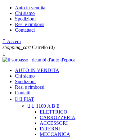
Auto in vendita
Chi siamo
Spedizioni
Resi e rimborsi
Contattaci

Accedi
shopping_cart
Carrello
(0)

AUTO IN VENDITA
Chi siamo
Spedizioni
Resi e rimborsi
Contatti


FIAT


1100 A B E
ELETTRICO
CARROZZERIA
ACCESSORI
INTERNI
MECCANICA