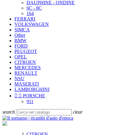
DAUPHINE - ONDINE
6C - 8C
164
FERRARI
VOLKSWAGEN
SIMCA
Other
BMW
FORD
PEUGEOT
OPEL
CITROEN
MERCEDES
RENAULT
NSU
MASERATI
LAMBORGHINI


PORSCHE
911
search
clear
CITROEN