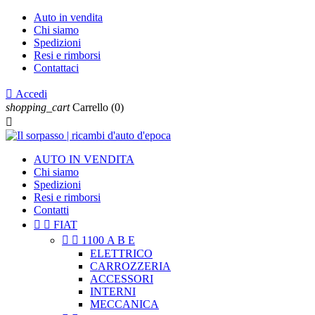
Auto in vendita
Chi siamo
Spedizioni
Resi e rimborsi
Contattaci

Accedi
shopping_cart
Carrello
(0)

AUTO IN VENDITA
Chi siamo
Spedizioni
Resi e rimborsi
Contatti


FIAT


1100 A B E
ELETTRICO
CARROZZERIA
ACCESSORI
INTERNI
MECCANICA