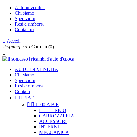
Auto in vendita
Chi siamo
Spedizioni
Resi e rimborsi
Contattaci

Accedi
shopping_cart
Carrello
(0)

AUTO IN VENDITA
Chi siamo
Spedizioni
Resi e rimborsi
Contatti


FIAT


1100 A B E
ELETTRICO
CARROZZERIA
ACCESSORI
INTERNI
MECCANICA