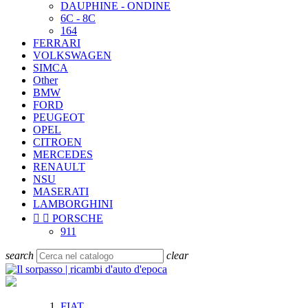
DAUPHINE - ONDINE
6C - 8C
164
FERRARI
VOLKSWAGEN
SIMCA
Other
BMW
FORD
PEUGEOT
OPEL
CITROEN
MERCEDES
RENAULT
NSU
MASERATI
LAMBORGHINI


PORSCHE
911
search
clear
FIAT