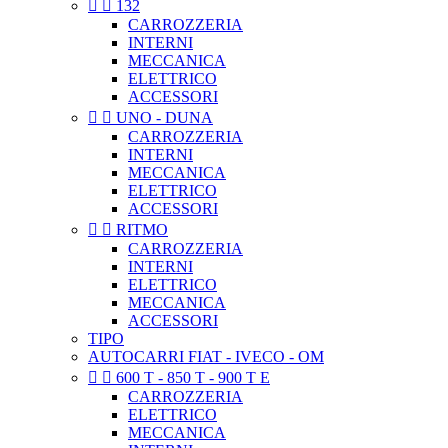


132
CARROZZERIA
INTERNI
MECCANICA
ELETTRICO
ACCESSORI


UNO - DUNA
CARROZZERIA
INTERNI
MECCANICA
ELETTRICO
ACCESSORI


RITMO
CARROZZERIA
INTERNI
ELETTRICO
MECCANICA
ACCESSORI
TIPO
AUTOCARRI FIAT - IVECO - OM


600 T - 850 T - 900 T E
CARROZZERIA
ELETTRICO
MECCANICA