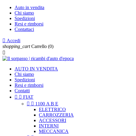
Auto in vendita
Chi siamo
Spedizioni
Resi e rimborsi
Contattaci

Accedi
shopping_cart
Carrello
(0)

AUTO IN VENDITA
Chi siamo
Spedizioni
Resi e rimborsi
Contatti


FIAT


1100 A B E
ELETTRICO
CARROZZERIA
ACCESSORI
INTERNI
MECCANICA